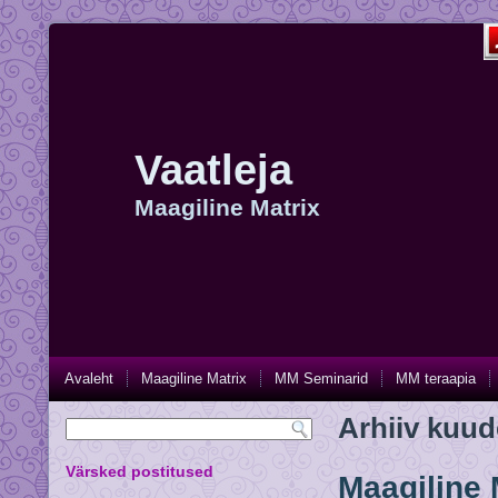
Vaatleja
Maagiline Matrix
Avaleht
Maagiline Matrix
MM Seminarid
MM teraapia
Arhiiv kuud
Värsked postitused
Maagiline 