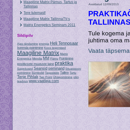
Maagiline Matrix Pärnus, Tartus ja
Avaldatud
12/09/2013
Tallinnas
PRAKTIKA
Tere tulemast!
Maagiline Matrix TallinnaTV-s
TALLINNAS
Matrix Energetics Seminars 2011
Tule kogema ja 
Sildipilv
juhtima oma ma
Heli Tennosaar
Ajas rändamine
energia
Iseenda pointimine
Koos tegemised
Vaata täpsemalt
Maagiline Matrix
Matrix
MM
Pointimine
Energetics
Meedia
Pärnu
praktika
positiivsete muutuste laine
Seansid
seminarid
Sagedused
Situatsiooni
Tallinn
pointimine
Sümbolid
Tagasiside
Tartu
Terje Pihlak
Two Point
Ühispointimine
ülim
www.vaatleja.com
teadvus