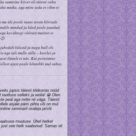
a sametine kiiver oli täiesti vaba
aba matka, aga mitte seda et vihm ei
s ma üle poole tunni seisin kõrvade
tasandile mindud ja käed peale pandud,
ega kes ühtegi võõrast maitset ei
 🙂
 jubedalt kilasid ja nagu hull oli.
is aga tuli mulle sülle – keerles ja
ssi ilmselt ei näe. Kui pointimise
Sellest ajast peale kõnnibki mul sabas,
veits jupsis täiesti töökorras nüüd
t taotluse selleks ja woila! 😀 Olen
ste peal aga mitte nii väga. Täiesti
lele asjale päris pihta või on mul
iline seminaril osaleja ja/või
 reaalsuse muutuse. Ühel hetkel
in just see hetk saabunud. Samas oli