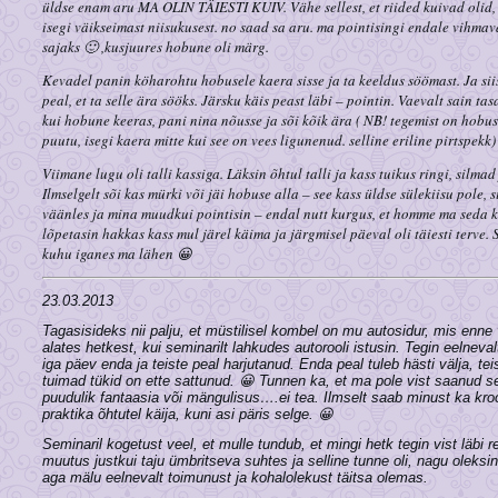
üldse enam aru MA OLIN TÄIESTI KUIV. Vähe sellest, et riided kuivad olid, k
isegi väikseimast niisukusest. no saad sa aru. ma pointisingi endale vihmav
sajaks 🙂 ,kusjuures hobune oli märg.
Kevadel panin köharohtu hobusele kaera sisse ja ta keeldus söömast. Ja sii
peal, et ta selle ära sööks. Järsku käis peast läbi – pointin. Vaevalt sain 
kui hobune keeras, pani nina nõusse ja sõi kõik ära ( NB! tegemist on hobus
puutu, isegi kaera mitte kui see on vees ligunenud. selline eriline pirtspekk)
Viimane lugu oli talli kassiga. Läksin õhtul talli ja kass tuikus ringi, silmad
Ilmselgelt sõi kas mürki või jäi hobuse alla – see kass üldse sülekiisu pole, si
väänles ja mina muudkui pointisin – endal nutt kurgus, et homme ma seda ka
lõpetasin hakkas kass mul järel käima ja järgmisel päeval oli täiesti terve. 
kuhu iganes ma lähen 😀
23.03.2013
Tagasisideks nii palju, et müstilisel kombel on mu autosidur, mis enne 
alates hetkest, kui seminarilt lahkudes autorooli istusin. Tegin eelneval
iga päev enda ja teiste peal harjutanud. Enda peal tuleb hästi välja, tei
tuimad tükid on ette sattunud. 😀 Tunnen ka, et ma pole vist saanud sel
puudulik fantaasia või mängulisus….ei tea. Ilmselt saab minust ka kroon
praktika õhtutel käija, kuni asi päris selge. 😀
Seminaril kogetust veel, et mulle tundub, et mingi hetk tegin vist läbi
muutus justkui taju ümbritseva suhtes ja selline tunne oli, nagu oleks
aga mälu eelnevalt toimunust ja kohalolekust täitsa olemas.