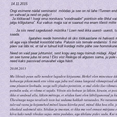
14.11.2015
Ongi esimene nädal seminarist möödas ja see on nii lahe !
Tunnen end 
on vahvad ja neid 
Ja töötavad ! Isegi oma norskava “voodinaabri” pointisin eile õhtul vait
jalgu kõlgutama”. Kui vaikus majja sai ei saanud ma enam tõesti mitte m
Ja siis need sagedused- müstika ! Loen neid ikka uuesti- uuesti, t
saad
Igatahes reede hommikul oli üks töökaaslane nii halvasti 
oli aga vaja tihedalt koostööd taha. Palusin siis temale endamisi 5 min
päev sai läbi nii, et tal ei tulnud küll kordagi mitte pähe see hommiku
Need on vaid paar juhtumist, sest kogu aeg nagu toimub midagi. Algul ol
on see tunne juba nii oma ! Eks vist Reikiga oli alguses sama,
need kaks passivad omavahel väga hästi.
20.08.2013
Ma lihtsalt pean sulle nendest lugudest kirjutama. Hetkel olen minestuse ää
hobusega pikem matk ette võtta aga juba teel sinna langesid vihmapiisad a
oma plaanist loobuda. seega talli jõudes pointisin, et mul oleks ilus vihmav
poindin seda, et vihma ei sajaks. Võtsin siis hobuse ja läksin, kirusin, et po
ikka ei andnud alla, läksin mõttega, et sõidan kuni olen läbiligunenud ja k
Ühesõnaga nagu tavaliselt teen kui sadama hakkab ratsutades. No ratsutan 
tulevad vastu ja kojamehed mõnel lausa kiireka peal, minul ikka hea olla.
tihedaid sademeid täis. Sõidan ja imestan, et ikka ma veel ennast märjana eb
kõva kaks tundi tihedas sajus- mitte padukas, aga ühtlane pidev sadu. Kui ta