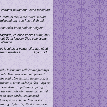
võrratult rikkamana- need tööriistad
on palju !
, mitte ei läinud ise “pilve servale
illestki aru- see käis nii lihtsalt.
ahan neist kohe päriselt selguse
a.
maganud, et lausa venitas silmi, meil
utit S1 ja lugesin Õige-vale lisaks –
ne olemine…
i isegi pisut veider olla, aga
nüüd
 ju pole enam meeles !
Aga muidu
rel – läksin täna talli kindla plaaniga
knale. Mina aga ei saanud ju ometi
aba matk . Loomulikult ise arvasin, et
intimine ei toimi, sadas ju ikka – aga ma
ülm hakkab, siis pöördun koju tagasi.
siis mina. mis mina ratsutan – autod
 jõuan mere äärde, vaatan merd –
amugavalt ei tunne. Sõitsin siis nii
lli tagasi jõudsin, siis ei saanud ma