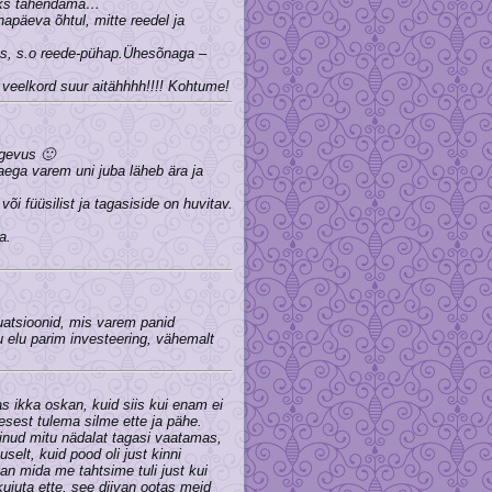
eaks tähendama…
apäeva õhtul, mitte reedel ja
seks, s.o reede-pühap.Ühesõnaga –
g veelkord suur aitähhhh!!!! Kohtume!
egevus 🙂
aega varem uni juba läheb ära ja
õi füüsilist ja tagasiside on huvitav.
a.
ituatsioonid, mis varem panid
nu elu parim investeering, vähemalt
s ikka oskan, kuid siis kui enam ei
nesest tulema silme ette ja pähe.
inud mitu nädalat tagasi vaatamas,
selt, kuid pood oli just kinni
van mida me tahtsime tuli just kui
ujuta ette, see diivan ootas meid