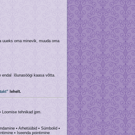
nda uueks oma minevik, muuda oma
 endal lõunasöögi kaasa võtta.
takt”
lehelt.
 • Loomise tehnikad jpm.
ändamine • Arhetüübid • Sümbolid •
intimine • Iseenda pointimine