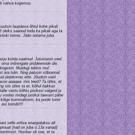
 oli vahva kogemus.
suutsin laupäeva õhtul kohe pikali
 oleks saanud teda ka pikali aga ta
siiski toimis. Jään ootama juba
i asju korda saatnud. Jutustasin veel
s oma mõningate probleemide üle.
 kogesin. Muidugi tekkis mul
st ära tulin. Ning palusin sõbrannal
ud järjekorras ette. Jõudsin vaid
sse aaaaaa- mis teed? Ta ütles, et
ng siis ütles ta et, kõhul hakkas
 talle vastu kõhtu pisikesi valgeid ja
du voolas midagi justkui taevast pähe
is kõige kummalisem, ka poole tunni
asi toimib!!!!
iiani selle erilise enargialaksu all.
at (nad on juba u.13a vanad)
pointimist. Huvitav oli see, et ta