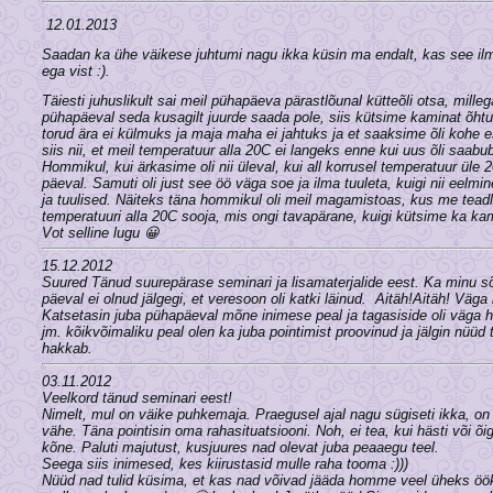
12.01.2013
Saadan ka ühe väikese juhtumi nagu ikka küsin ma endalt, kas see ilma
ega vist :).
Täiesti juhuslikult sai meil pühapäeva pärastlõunal kütteõli otsa, mil
pühapäeval seda kusagilt juurde saada pole, siis kütsime kaminat õhtu
torud ära ei külmuks ja maja maha ei jahtuks ja et saaksime õli kohe 
siis nii, et meil temperatuur alla 20C ei langeks enne kui uus õli saabub
Hommikul, kui ärkasime oli nii üleval, kui all korrusel temperatuur üle 
päeval. Samuti oli just see öö väga soe ja ilma tuuleta, kuigi nii eelmi
ja tuulised. Näiteks täna hommikul oli meil magamistoas, kus me tead
temperatuuri alla 20C sooja, mis ongi tavapärane, kuigi kütsime ka kami
Vot selline lugu 😀
15.12.2012
Suured Tänud suurepärase seminari ja lisamaterjalide eest. Ka minu sõ
päeval ei olnud jälgegi, et veresoon oli katki läinud. Aitäh!Aitäh! Väga h
Katsetasin juba pühapäeval mõne inimese peal ja tagasiside oli väga h
jm. kõikvõimaliku peal olen ka juba pointimist proovinud ja jälgin nüü
hakkab.
03.11.2012
Veelkord tänud seminari eest!
Nimelt, mul on väike puhkemaja. Praegusel ajal nagu sügiseti ikka, on 
vähe. Täna pointisin oma rahasituatsiooni. Noh, ei tea, kui hästi või õig
kõne. Paluti majutust, kusjuures nad olevat juba peaaegu teel.
Seega siis inimesed, kes kiirustasid mulle raha tooma :)))
Nüüd nad tulid küsima, et kas nad võivad jääda homme veel üheks öö