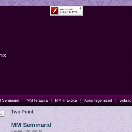
rix
 Seminarid
MM teraapia
MM Praktika
Koos tegemised
Sõbrad
Two Point
MM Seminarid
Avaldatud
24/03/2013