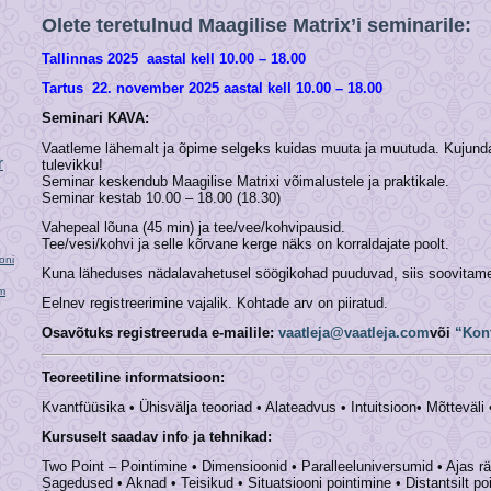
Olete teretulnud Maagilise Matrix’i seminarile:
Tallinnas 2025 aastal kell 10.00 – 18.00
Tartus 22. november 2025 aastal kell 10.00 – 18.00
Seminari KAVA:
Vaatleme lähemalt ja õpime selgeks kuidas muuta ja muutuda. Kuju
r
tulevikku!
Seminar keskendub Maagilise Matrixi võimalustele ja praktikale.
Seminar kestab 10.00 – 18.00 (18.30)
Vahepeal lõuna (45 min) ja tee/vee/kohvipausid.
Tee/vesi/kohvi ja selle kõrvane kerge näks on korraldajate poolt.
oni
Kuna läheduses nädalavahetusel söögikohad puuduvad, siis soovitame
im
Eelnev registreerimine vajalik. Kohtade arv on piiratud.
Osavõtuks registreeruda e-mailile:
vaatleja@vaatleja.com
või
“Kon
Teoreetiline informatsioon:
Kvantfüüsika • Ühisvälja teooriad • Alateadvus • Intuitsioon• Mõtteväli
Kursuselt saadav info ja tehnikad:
Two Point – Pointimine • Dimensioonid • Paralleeluniversumid • Ajas r
Sagedused • Aknad • Teisikud • Situatsiooni pointimine • Distantsilt po