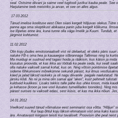
seal. Ostsime diivani ja saime veel tugitooli justkui kauba peale. See
Harjutamine teeb meistriks ja arvan, et see on alles algus.
17.03.2012
Tänud imelise koolituse eest.Olen siiani kergelt hõljuvas olekus.Tütre 
panna aga oma skeptikust abikaasa panin juba kergelt kõikuma. Ilmselt
ise lõpetas enne ära, kuna tunne olla väga Imelik ja Kuum. Tundub, et 
järgmist kohtumist.
11.02.2012
Olin koju jõudes emotsionaalselt vist nii ülelaetud, et oleks päris suur
natuke FB-s oma hea ja kauaaegse sõbrannaga Tallinnas ning ta kurti
Ma muidugi ei suutnud end tagasi hoida ja rääkisin, kus käisin ja mida
kiusatus proovida, et kas ikka asi töötab ka peale seda, kui sealt saali
olla natuke vaikselt samal kohal, kus on. Ning võtsin pointimise õpetat
sideme lõhkumiseni mõnekümne sekundi pärast, kui ilmus vestlusakna
käed ja jalad läksid raskeks ja oli nagu diivanile paigale naelutatud. Ni
järsku kõdi. No nii ja mina olin samal ajal “aken”, kust pehmelt tulistati
kuldseid kuulikesi. Lisaks tekkis talle pähe ilus uhke kroon, mida kau
ja kehasse (kroon ja see vool ilusates tumelillades toonides). Ning m
pärast surises ta vaikselt edasi, sest küsis, et kas ma ikka nõiun. Jes, 
14.01.2012
Veelkord suured tänud võimaluse eest seminarist osa võtta. “Hõljun” s
Kui laup.õhtul koju läksin ehmatasin vist oma kaks kassiprou
ära. Arvatavasti kiirgasin teisiti kui tavaliselt. Proovisin ühe peal neist 