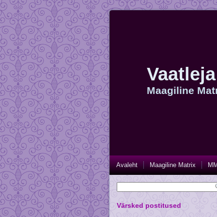
Vaatleja
Maagiline Mat
Avaleht
Maagiline Matrix
MM
Värsked postitused