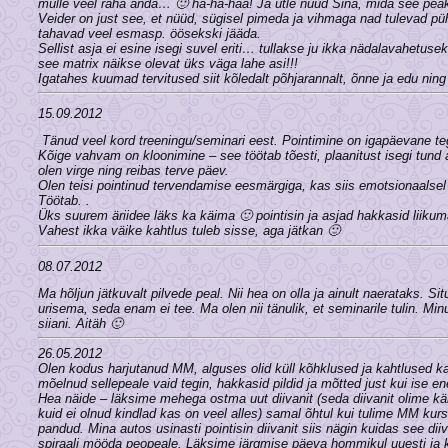
mulle veel raha anda… 🙂 ha-ha-haa! Ja ütle nüüd Sina, mida see p
Veider on just see, et nüüd, sügisel pimeda ja vihmaga nad tulevad püh
tahavad veel esmasp. öösekski jääda.
Sellist asja ei esine isegi suvel eriti… tullakse ju ikka nädalavahetu
see matrix näikse olevat üks väga lahe asi!!!
Igatahes kuumad tervitused siit kõledalt põhjarannalt, õnne ja edu nin
15.09.2012
Tänud veel kord treeningu/seminari eest. Pointimine on igapäevane t
Kõige vahvam on kloonimine – see töötab tõesti, plaanitust isegi tund 
olen virge ning reibas terve päev.
Olen teisi pointinud tervendamise eesmärgiga, kas siis emotsionaalsel v
Töötab. .
Üks suurem äriidee läks ka käima 🙂 pointisin ja asjad hakkasid liikum
Vahest ikka väike kahtlus tuleb sisse, aga jätkan 🙂
08.07.2012
Ma hõljun jätkuvalt pilvede peal. Nii hea on olla ja ainult naerataks. S
urisema, seda enam ei tee. Ma olen nii tänulik, et seminarile tulin. Mi
siiani. Aitäh 🙂
26.05.2012
Olen kodus harjutanud MM, alguses olid küll kõhklused ja kahtlused ka
mõelnud sellepeale vaid tegin, hakkasid pildid ja mõtted just kui ise e
Hea näide – läksime mehega ostma uut diivanit (seda diivanit olime kä
kuid ei olnud kindlad kas on veel alles) samal õhtul kui tulime MM kursu
pandud. Mina autos usinasti pointisin diivanit siis nägin kuidas see dii
spiraali mööda peopeale. Läksime järgmise päeva hommikul uuesti ja k