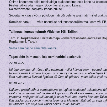
Õpime kasutama kõiki tehnikaid ja praktiseerime neid kohe ka üksteise
Riietus võiks olla mugav. Soovi korral sussid kaasa.
Naisterahvastel soovitav kanda pükse.
Soovitame kaasa võtta poroloonmati või pehme alusmati, millel praktise
Seminari tasu:
võta ühendust helitennosaar@hotmail.com või FB
Tallinnas: kursus toimub Vilde tee 108, Tallinn
Tartus:
Ropkamõisa Härrastemaja konverentsisaalis aadressil Rop
Ropka tee 6, Tartu)
Vaata seminaride asukohta kaardil
Tagasiside inimestelt, kes seminaridel osalenud:
22.10.2022
Nii äge seminar oli, tõesti üks parimaid, millel käinud olen – suured, s
tarkuste eest! Esimene kogemus on mul juba olemas, suutsin lapse kodu
ilma nurisemata ilusasti õppima 🙂
Olen nii põnevil, mida kõike veel 
04.10.2017
Käisime praktikaõhtul esmaspäeval ja tegime taotlused, teisipäeval üt
valitud auto ostma, kolmapäeval kirjutas mulle üks noormees, et on huv
vaatama, neljapäeval tuli uuesti ja ostis MINI ära, reedel käisime 
Kasutades om soovide manifesteerimisel Maagilist Matrixit on vaja val
muutuseks. On vaja olla kindel selles, mida soovid!