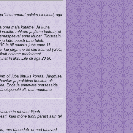
 “tinistamata” poleks nii olnud, aga
lega oma maja kütame. Ja kuna
l veidike rohkem ja jäime lootma, et
esmaspäeval enne lõunat. Tinistasin,
 ja küte uuesti taha tuleb.
20C ja õli saabus juba enne 11
ne, kui järgmine öö olid külmad (-26C)
likult hoiame madalamat
nat lisaks. Eile oli aga 20,5C.
rm oli juba õhtuks korras. Järgmisel
uvitav ja praktiline koolitus oli.
ea. Enda ja erinevate protsesside
d tähelepanelikult, mis muutuma
vaikne ja rahvast liigub
esti, kuid mõne tunni pärast sain tel.
ks, mis tähendab, et nad tahavad