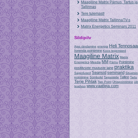
Maagiline Matrix Pärnus, Tartus ja
Tallinnas
Tere tulemast!
Maagiline Matrix TallinnaTV-s
Matrix Energetics Seminars 2011
Sildipilv
Heli Tennosaa
Ajas rändamine
energia
Iseenda pointimine
Koos tegemised
Maagiline Matrix
Matrix
MM
Pointimine
Energetics
Meedia
Pärnu
praktika
positiivsete muutuste laine
Seansid
seminarid
Sagedused
Situatsio
Tallinn
pointimine
Sümbolid
Tagasiside
Tartu
Terje Pihlak
Two Point
Ühispointimine
ül
www.vaatleja.com
teadvus