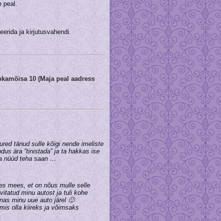
 peal.
erida ja kirjutusvahendi.
kamõisa 10 (Maja peal aadress
uured tänud sulle kõigi nende imeliste
s ära “tinistada” ja ta hakkas ise
ma nüüd teha saan …
les mees, et on nõus mulle selle
itatud minu autost ja tuli kohe
Tallinnas minu uue auto järel 🙂
mis olla kiireks ja võimsaks