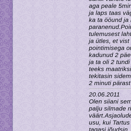
aga peale 5min 
ja laps taas vä
ka ta ööund ja 
paranenud.Poin
tulemusest laht
ja ütles, et vi
pointimisega o
kadunud 2 päeva
ja ta oli 2 tun
teeks maatriksi
tekitasin sidem
2 minuti pärast
20.06.2011
Olen siiani se
palju silmade 
väärt.Asjaolude
usu, kui Tartus
tagasi jõudsin