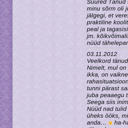
Suured Tänud s
minu sõrm oli 
jälgegi, et ver
praktiline kool
peal ja tagasis
jm. kõikvõimali
nüüd tähelepan
03.11.2012
Veelkord tänud
Nimelt, mul on
ikka, on vaikne
rahasituatsioon
tunni pärast sa
juba peaaegu t
Seega siis inim
Nüüd nad tulid
üheks ööks, mi
anda…
ha-ha