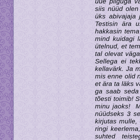
uue pilguga va
siis nüüd olen
üks abivajaja 
Testisin ära 
hakkasin tema
mind kuidagi l
ütelnud, et te
tal olevat väga
Sellega ei te
kellavärk. Ja 
mis enne olid n
et ära ta läks
ga saab seda 
tõesti toimib! 
minu jaoks! M
nüüdseks 3 se
kirjutas mulle,
ringi keerlema
suhted teist