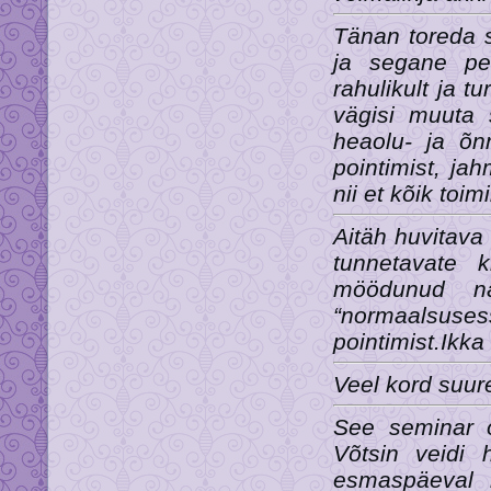
Tänan toreda s
ja segane pe
rahulikult ja t
vägisi muuta
heaolu- ja õn
pointimist, j
nii et kõik toi
Aitäh huvitava
tunnetavate 
möödunud nä
“normaalsuses
pointimist.Ikka
Veel kord suur
See seminar o
Võtsin veidi 
esmaspäeval 