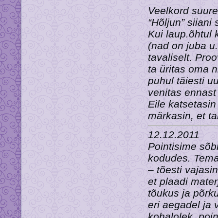
Veelkord suure
“Hõljun” si
Kui laup.õhtul
(nad on juba u.
tavaliselt. Proo
ta üritas oma 
puhul täiesti uu
venitas ennast
Eile katsetasin 
märkasin, et ta
12.12.2011
Pointisime sõb
kodudes. Tema 
– tõesti vajasi
et plaadi mate
tõukus ja põrkus
eri aegadel ja 
kohalolek, poi