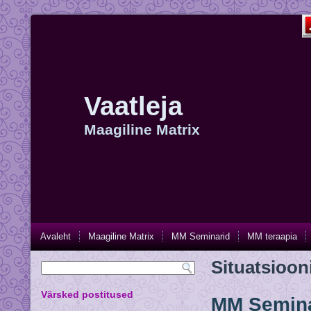
Vaatleja
Maagiline Matrix
Avaleht
Maagiline Matrix
MM Seminarid
MM teraapia
Situatsioon
Värsked postitused
MM Semina