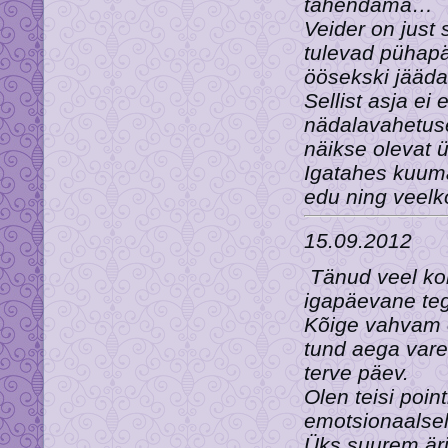
tähendama…
Veider on just
tulevad pühapä
öösekski jääda
Sellist asja ei 
nädalavahetus
näikse olevat ü
Igatahes kuumad
edu ning veelk
15.09.2012
Tänud veel kor
igapäevane t
Kõige vahvam o
tund aega varem
terve päev.
Olen teisi poi
emotsionaalsel 
Üks suurem är