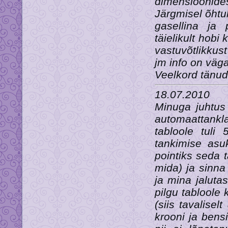
dimensioonide
Järgmisel õhtu
gasellina ja
täielikult hobi
vastuvõtlikkus
jm info on väga
Veelkord tänud
18.07.2010
Minuga juhtus 
automaattankl
tabloole tuli 
tankimise asu
pointiks seda t
mida) ja sinn
ja mina jaluta
pilgu tabloole 
(siis tavalisel
krooni ja bens