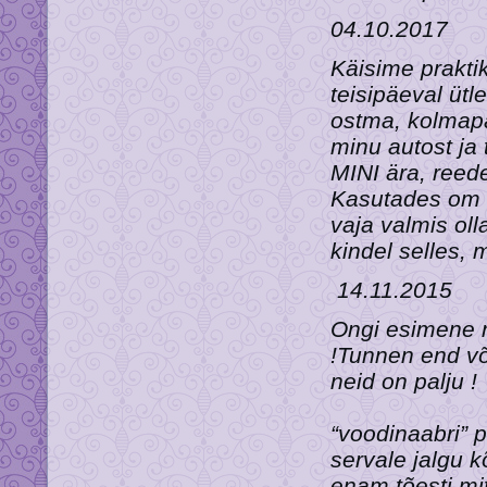
04.10.2017
Käisime prakti
teisipäeval ütl
ostma, kolmapä
minu autost ja 
MINI ära, reed
Kasutades om s
vaja valmis oll
kindel selles, 
14.11.2015
Ongi esimene n
!
Tunnen end võr
nei
“voodinaabri” po
servale jalgu 
enam tõesti 