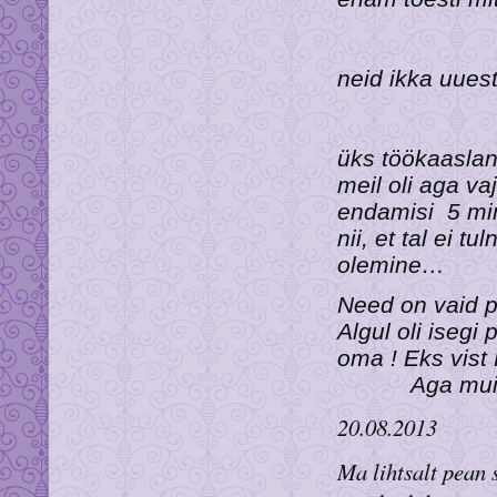
neid ikka uuest
üks töökaaslane
meil oli aga va
endamisi 5 minu
nii, et tal ei 
olemine…
Need on vaid p
Algul oli isegi 
oma ! Eks vist
Aga mui
20.08.2013
Ma lihtsalt pean 