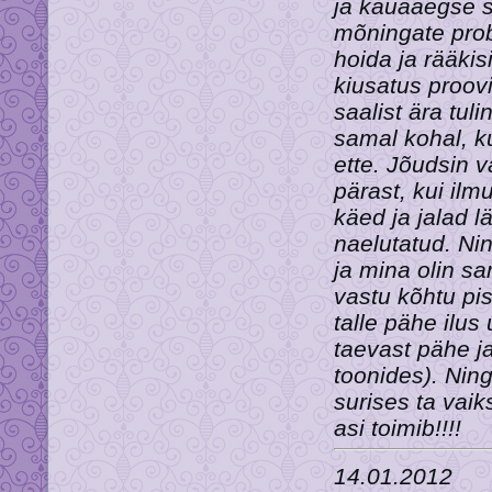
ja kauaaegse s
mõningate prob
hoida ja rääkis
kiusatus proovi
saalist ära tul
samal kohal, ku
ette. Jõudsin
pärast, kui il
käed ja jalad l
naelutatud. Nin
ja mina olin sam
vastu kõhtu pis
talle pähe ilu
taevast pähe ja
toonides). Nin
surises ta vaik
asi toimib!!!!
14.01.2012