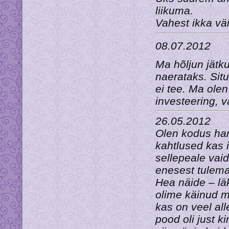
liikuma.
Vahest ikka väi
08.07.2012
Ma hõljun jätku
naerataks. Sit
ei tee. Ma olen 
investeering, v
26.05.2012
Olen kodus har
kahtlused kas 
sellepeale vaid
enesest tulema
Hea näide – lä
olime käinud m
kas on veel all
pood oli just k