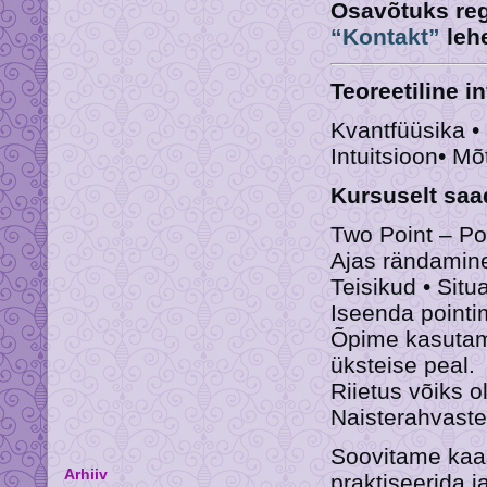
Osavõtuks reg
“Kontakt”
lehe
Teoreetiline i
Kvantfüüsika • 
Intuitsioon• Mõ
Kursuselt saad
Two Point – Po
Ajas rändamine
Teisikud • Situa
Iseenda pointi
Õpime kasutama
üksteise peal.
Riietus võiks o
Naisterahvaste
Soovitame kaas
Arhiiv
praktiseerida j