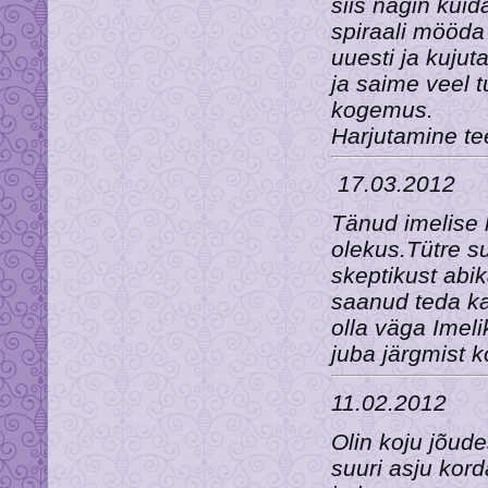
siis nägin kuid
spiraali mööd
uuesti ja kujut
ja saime veel t
kogemus.
Harjutamine tee
17.03.2012
Tänud imelise k
olekus.Tütre s
skeptikust abi
saanud teda ka
olla väga Imeli
juba järgmist k
11.02.2012
Olin koju jõude
suuri asju kor