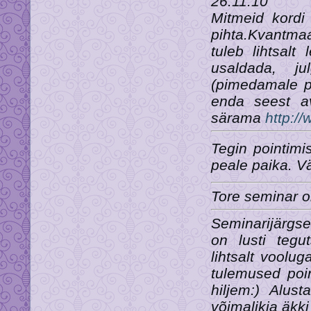
26.11.10
Mitmeid kordi
pihta.Kvantma
tuleb lihtsalt
usaldada, j
(pimedamale p
enda seest a
särama
http:/
Tegin pointimis
peale paika. V
Tore seminar ol
Seminarijärgsel
on lusti tegu
lihtsalt vool
tulemused poi
hiljem:) Alust
võimalikja äkk