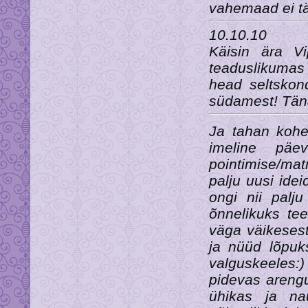
vahemaad ei tä
10.10.10
Käisin ära Vi
teaduslikumas
head seltskond
südamest! Tänan
Ja tahan kohe
imeline päe
pointimise/mat
palju uusi ideid
ongi nii palju
õnnelikuks te
väga väikesest
ja nüüd lõpuk
valguskeeles:)
pidevas arengu
ühikas ja na