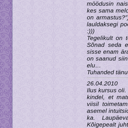
möödusin naist
kes sama meloo
on armastus?”)
lauldaksegi p
:)))
Tegelikult on 
Sõnad seda e
sisse enam ära
on saanud siin
elu…
Tuhanded tänu
26.04.2010
Ilus kursus oli
kindel, et mat
viisil toimeta
asemel intuits
ka. Laupäeva
Kõigepealt juh