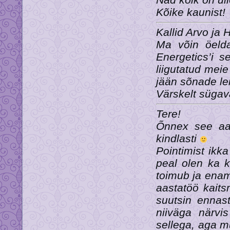
Kõike kaunist!
Kallid Arvo ja H
Ma võin öelda 
Energetics’i s
liigutatud meie
jään sõnade l
Värskelt sügava
Tere!
Õnnex see aas
kindlasti
Pointimist ikk
peal olen ka 
toimub ja enam 
aastatöö kaits
suutsin ennas
niiväga närvi
sellega, aga m