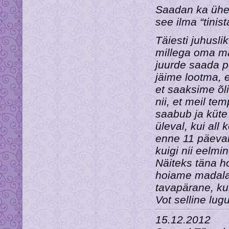
Saadan ka ühe 
see ilma “tinis
Täiesti juhusli
millega oma ma
juurde saada p
jäime lootma, e
et saaksime õl
nii, et meil te
saabub ja küte 
üleval, kui all
enne 11 päeval.
kuigi nii eelmi
Näiteks täna h
hoiame madalam
tavapärane, kui
Vot selline lug
15.12.2012