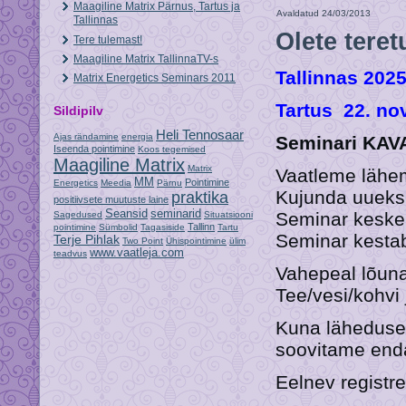
Maagiline Matrix Pärnus, Tartus ja
Avaldatud
24/03/2013
Tallinnas
Olete teret
Tere tulemast!
Maagiline Matrix TallinnaTV-s
Tallinnas 2025
Matrix Energetics Seminars 2011
Tartus 22. nov
Sildipilv
Heli Tennosaar
Ajas rändamine
energia
Seminari KAV
Iseenda pointimine
Koos tegemised
Maagiline Matrix
Matrix
Vaatleme lähem
MM
Pointimine
Energetics
Meedia
Pärnu
Kujunda uueks
praktika
positiivsete muutuste laine
Seansid
seminarid
Seminar kesken
Sagedused
Situatsiooni
Tallinn
pointimine
Sümbolid
Tagasiside
Tartu
Seminar kestab
Terje Pihlak
Two Point
Ühispointimine
ülim
www.vaatleja.com
teadvus
Vahepeal lõuna
Tee/vesi/kohvi 
Kuna läheduse
soovitame enda
Eelnev registre