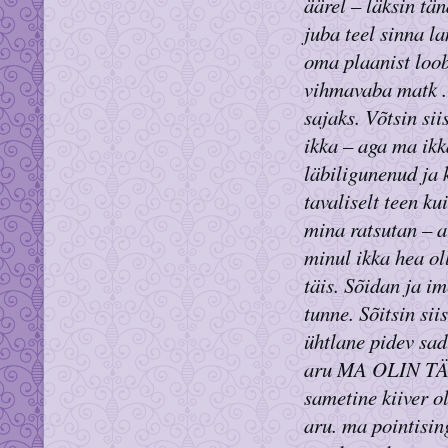
äärel – läksin tä
juba teel sinna l
oma plaanist loobu
vihmavaba matk . 
sajaks. Võtsin sii
ikka – aga ma ikk
läbiligunenud ja 
tavaliselt teen k
mina ratsutan – a
minul ikka hea ol
täis. Sõidan ja i
tunne. Sõitsin sii
ühtlane pidev sad
aru MA OLIN TÄIE
sametine kiiver ol
aru. ma pointisin