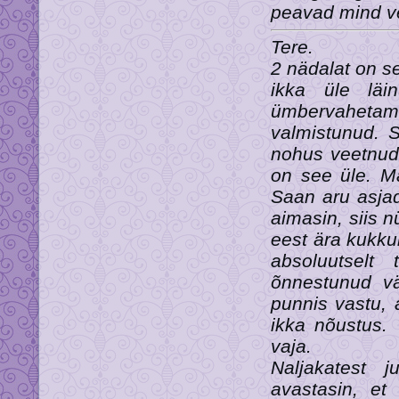
peavad mind ve
Tere.
2 nädalat on s
ikka üle läi
ümbervahetami
valmistunud. S
nohus veetnud 
on see üle. Ma
Saan aru asjad
aimasin, siis n
eest ära kukku
absoluutselt 
õnnestunud väi
punnis vastu, 
ikka nõustus.
vaja.
Naljakatest 
avastasin, et