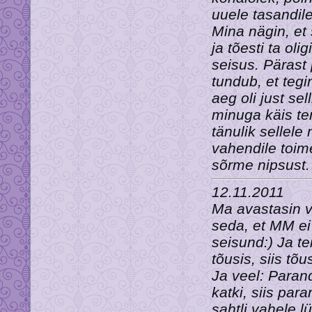
uuele tasandile
Mina nägin, et
ja tõesti ta ol
seisus. Pärast 
tundub, et tegi
aeg oli just sell
minuga käis te
tänulik sellele
vahendile toim
sõrme nipsust.
12.11.2011
Ma avastasin v
seda, et MM ei
seisund:) Ja t
tõusis, siis tõ
Ja veel: Paran
katki, siis pa
sahtli vahele l