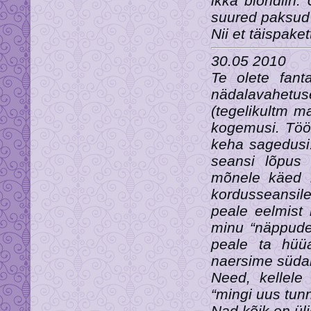
ikka blondiin.
suured paksud 
Nii et täispaket
30.05 2010
Te olete fanta
nädalavahetus
(tegelikultm m
kogemusi. Töö
keha sagedusi
seansi lõpus 
mõnele käed kü
kordusseansile
peale eelmist 
minu “näppude
peale ta hüü
naersime südam
Need, kellele 
“mingi uus tun
Nad kõik on ül