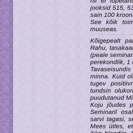
nii ei lõpeta
jooksid 515, 5
sain 100 krooni
See kõik toim
muuseas.
Kõigepealt pa
Rahu, tasakaal
(peale seminar
perekondlik, 1
Tavaseisundis 
minna. Kuid oli
tugev positii
tundsin olukor
puudutanud M
Koju jõudes p
Seminaril osa
sarvi tagasi, 
Mees ütles, e