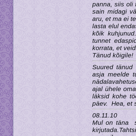
panna, siis ol
sain midagi v
aru, et ma ei t
lasta elul enda
kõik kuhjunud
tunnet edaspid
korrata, et veid
Tänud kõigile!
Suured tänud k
asja meelde t
nädalavahetuse
ajal ühele oma
läksid kohe tö
päev. Hea, et 
08.11.10
Mul on täna su
kirjutada.Taht