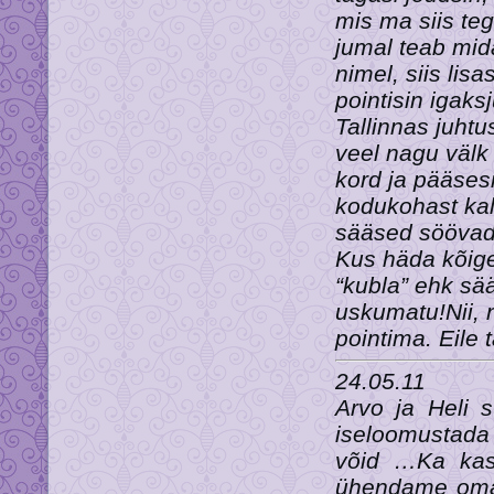
mis ma siis tegi
jumal teab mid
nimel, siis lis
pointisin igaks
Tallinnas juhtu
veel nagu välk 
kord ja pääsesi
kodukohast kalm
sääsed söövad,
Kus häda kõige
“kubla” ehk sä
uskumatu!Nii, 
pointima. Eile
24.05.11
Arvo ja Heli s
iseloomustada
võid …Ka kas
ühendame oma