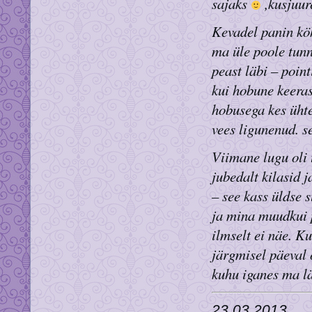
sajaks
,kusjuur
Kevadel panin köh
ma üle poole tunni
peast läbi – poin
kui hobune keeras
hobusega kes ühte
vees ligunenud. se
Viimane lugu oli t
jubedalt kilasid j
– see kass üldse s
ja mina muudkui p
ilmselt ei näe. K
järgmisel päeval o
kuhu iganes ma 
23.03.2013