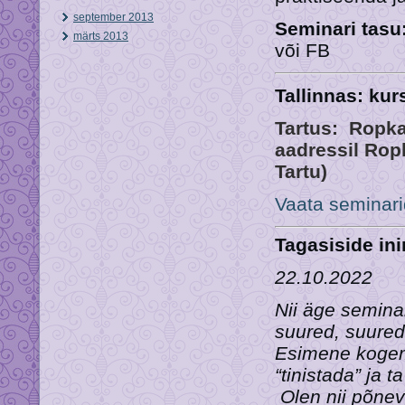
september 2013
Seminari t
märts 2013
või FB
Tallinnas: kur
Tartus:
Ropkam
aadressil Rop
Tartu)
Vaata seminari
Tagasiside in
22.10.2022
Nii äge seminar
suured, suured 
Esimene kogem
“tinistada” ja 
Olen nii põnev