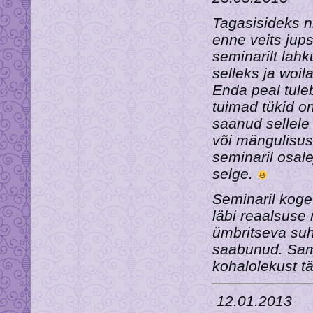
Tagasisideks ni
enne veits jups
seminarilt lahk
selleks ja woil
Enda peal tuleb
tuimad tükid o
saanud sellele 
või mängulisus
seminaril osalej
selge.
Seminaril koget
läbi reaalsuse
ümbritseva suht
saabunud. Sama
kohalolekust t
12.01.2013