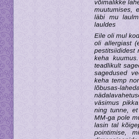
võimalikke lahe
muutumises, et
läbi mu laulmi
lauldes
Eile oli mul k
oli allergiast
pestitsiididest
keha kuumus.
teadlikult sag
sagedused vee
keha temp nor
lõbusas-la
nädalavahetuse
väsimus pikka
ning tunne, et
MM-ga pole mul 
lasin tal kõige
pointimise, 