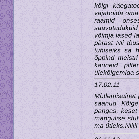
kõigi käegato
vajahoida oma 
raamid onses
saavutadakuid 
võimja lased l
pärast Nii tõ
tühiseiks sa 
õppind meistr
kauneid pilt
ülekõigemida s
17.02.11
Mõtlemisainet 
saanud. Kõige
pangas, keset 
mängulise stuf
ma ütleks.Niiiii